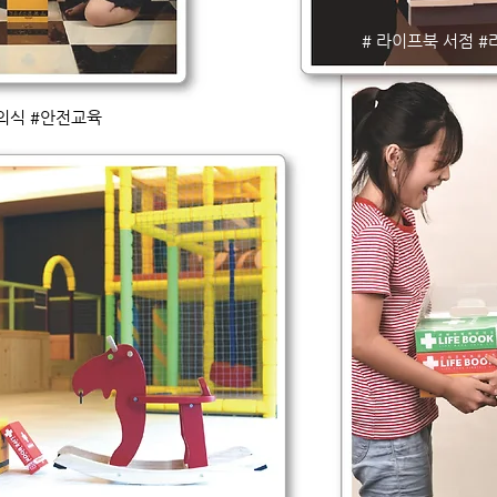
# 라이프북 서점 
의식 #안전교육