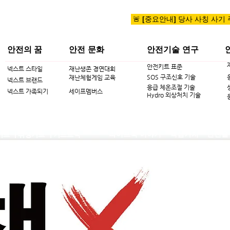
🚨 [중요안내] 당사 사칭 사기
안전의 꿈
안전 문화
안전기술 연구
안전키트 표준
넥스트 스타일
재난생존 경연대회
SOS 구조신호 기술
재난체험게임 교육
넥스트 브랜드
응급 체온조절 기술
넥스트 가족되기
세이프멤버스
Hydro 외상처치 기술
ㆍ라이프북 이야기
ㆍ핵심가치
ㆍ안전을
키트
| 위생키트
| 기프트팩