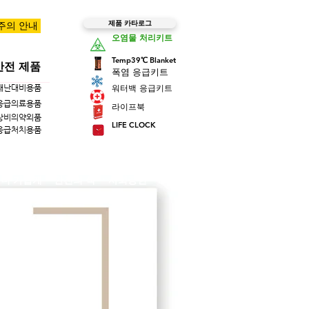
제품 카타로그
 주의 안내
오염물 처리키트
Temp39℃ Blanket
안전 제품
폭염 응급키트
워터백 응급키트
재난대비용품
응급의료용품
라이프북
상비의약외품
LIFE CLOCK
응급처치용품
 더 가깝게
ㆍ안전의 색
ㆍ사회공헌
ㆍPR