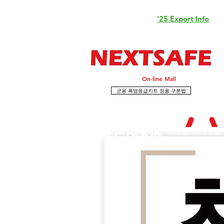
'25 Export Info
On-line Mall
군용 폭염응급키트 정품 구분법
LIFE BOOK
| 재난키트
| 응급