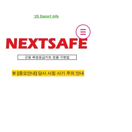
'25 Export Info
군용 폭염응급키트 정품 구분법
🚨 [중요안내] 당사 사칭 사기 주의 안내