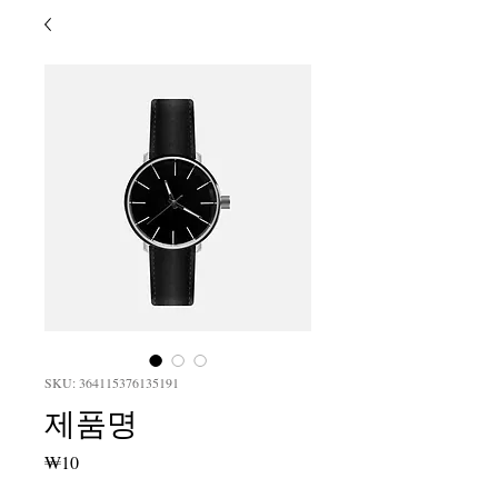
SKU: 364115376135191
제품명
가
₩10
격