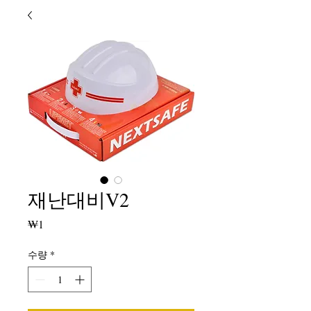
재난대비V2
가
₩1
격
수량
*